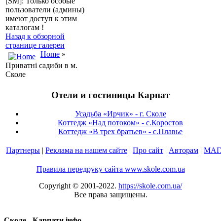
[SM]: Только особые
пользователи (админы)
имеют доступ к этим
каталогам !
Назад к обзорной
странице галереи
Home
»
Приватні садиби в м.
Сколе
Отели и гостиницы Карпат
Усадьба «Ирчик» - г. Сколе
Коттедж «Над потоком» - с.Коростов
Коттедж «В трех братьев» - с.Плавье
Партнеры
|
Реклама на нашем сайте
|
Про сайт
|
Авторам
|
МАГ
Правила передруку сайта www.skole.com.ua
Copyright © 2001-2022.
https://skole.com.ua/
Все права защищены.
Сколе - Карпати.інфо