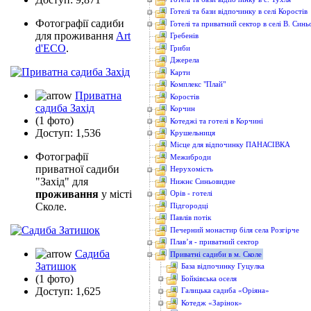
Готелі та бази відпочинку в селі Коростів
Фотографії садиби
Готелі та приватний сектор в селі В. Син
для проживання
Art
Гребенів
d'ECO
.
Гриби
Джерела
Карти
Комплекс "Плай"
Приватна
Коростів
садиба Захід
Корчин
(1 фото)
Котеджі та готелі в Корчині
Доступ: 1,536
Крушельниця
Місце для відпочинку ПАНАСІВКА
Фотографії
Межиброди
приватної садиби
Нерухомість
"Захід" для
Нижнє Синьовидне
проживання
у місті
Орів - готелі
Сколе.
Підгородці
Павлів потік
Печерний монастир біля села Розгірче
Плав’я - приватний сектор
Садиба
Приватні садиби в м. Сколе
Затишок
База відпочинку Гуцулка
(1 фото)
Бойківська оселя
Доступ: 1,625
Галицька садиба «Оріяна»
Котедж «Зарінок»