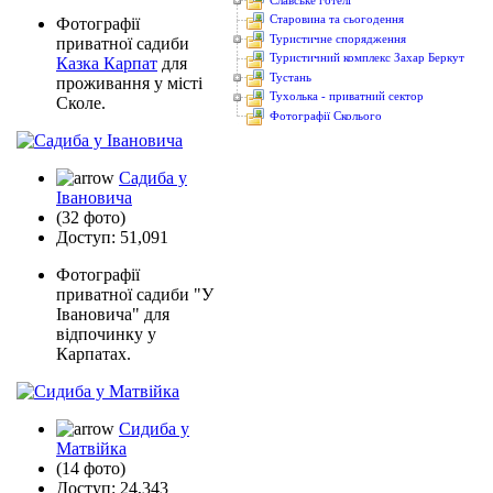
Старовина та сьогодення
Фотографії
Туристичне спорядження
приватної садиби
Туристичний комплекс Захар Беркут
Казка Карпат
для
Тустань
проживання у місті
Тухолька - приватний сектор
Сколе.
Фотографії Сколього
Садиба у
Івановича
(32 фото)
Доступ: 51,091
Фотографії
приватної садиби "У
Івановича" для
відпочинку у
Карпатах.
Сидиба у
Матвійка
(14 фото)
Доступ: 24,343