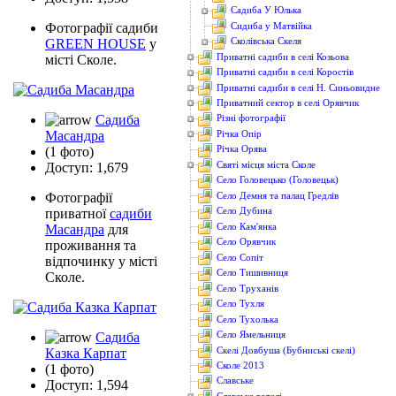
Садиба У Юлька
Сидиба у Матвійка
Фотографії садиби
Сколівська Скеля
GREEN HOUSE
у
Приватні садиби в селі Козьова
місті Сколе.
Приватні садиби в селі Коростів
Приватні садиби в селі Н. Синьовидне
Приватний сектор в селі Орявчик
Садиба
Різні фотографії
Масандра
Річка Опір
Річка Орява
(1 фото)
Святі місця міста Сколе
Доступ: 1,679
Село Головецько (Головецьк)
Село Демня та палац Гредлів
Фотографії
Село Дубина
приватної
садиби
Село Кам'янка
Масандра
для
Село Орявчик
проживання та
Село Сопіт
відпочинку у місті
Село Тишивниця
Сколе.
Село Труханів
Село Тухля
Село Тухолька
Село Ямельниця
Садиба
Скелі Довбуша (Бубниські скелі)
Казка Карпат
Сколе 2013
(1 фото)
Славське
Доступ: 1,594
Славське готелі