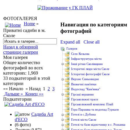
ФОТОГАЛЕРЕЯ
Home
»
Навигация по категориям
фотографий
Приватні садиби в м.
Сколе
Expand all
Close all
Назад к обзорной
Галерея
странице галереи
Cело Козьова
Моя галерея
Інфраструктура міста
Общее количество
Інші річки Сколівщини
фотографий во всех
Історичні люди міста Сколе
категориях: 1,969
Історичні фотографії Сколе
33 подкатегорий в этой
Верхнє Синьовидне
категории
Визначні пам'ятки
«« Начало
« Назад
1
2
3
Водоcпад "Кам'янка"
Дальше »
Конец »»
Гірські вершини
Подкатегории
Гірськолижні траси
Гірськолижний комплекс Плай
Гора Парашка та водопад Гуркало
Садиба Art
Готелі в с.Дубина
d'ECO
Готелі міста Сколе
(6 фото)
Готелі та бази відпочинку в с. Рожанка
Доступ: 9,871
Готелі та бази відпочинку в с. Тухля