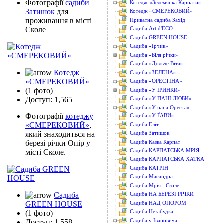
Фотографії
садиби
Котедж «Зелемянка Карпати»
Затишок
для
Котедж «СМЕРЕКОВИЙ»
проживання в місті
Приватна садиба Захід
Сколе
Садиба Art d'ECO
Садиба GREEN HOUSE
Садиба «Ірчик»
Садиба «Біля річки»
Садиба «Дольче Віта»
Котедж
Садиба «ЗЕЛЕНА»
«СМЕРЕКОВИЙ»
Садиба «ОРЕСТІНА»
(1 фото)
Садиба «У ІРИНКИ»
Доступ: 1,565
Садиба «У ПАНІ ЛЮБИ»
Садиба «У пана Ореста»
Фотографії
котеджу
Садиба «У ҐАВИ»
«СМЕРЕКОВИЙ»
,
Садиба Еліт
який знаходиться на
Садиба Затишок
Садиба Казка Карпат
березі річки Опір у
Садиба КАРПАТСЬКА МРІЯ
місті Сколе.
Садиба КАРПАТСЬКА ХАТКА
Садиба КАТРІН
Садиба Масандра
Садиба Мрія - Сколе
Садиба
Садиба НА БЕРЕЗІ РІЧКИ
Садиба НАД ОПОРОМ
GREEN HOUSE
Садиба Незабудка
(1 фото)
Садиба у Івановича
Доступ: 1,558