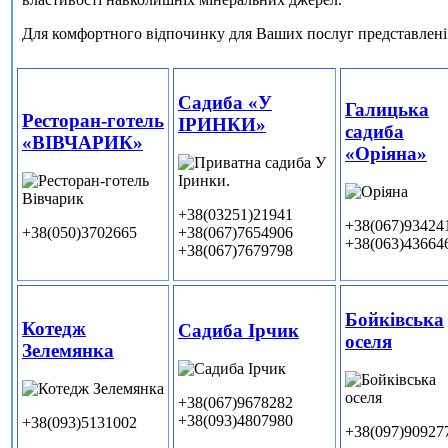
Для комфортного відпочинку для Ваших послуг представлені п
Садиба «У
Галицька
Ресторан-готель
ІРИНКИ»
садиба
«ВІВЧАРИК»
«Оріяна»
+38(03251)21941
+38(067)93424
+38(050)3702665
+38(067)7654906
+38(063)43664
+38(067)7679798
Бойківська
Котедж
Садиба Ірчик
оселя
Зелемянка
+38(067)9678282
+38(093)4807980
+38(093)5131002
+38(097)90927