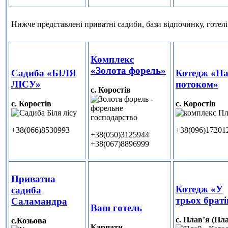
Нижче представлені приватні садиби, бази відпочинку, готелі
Комплекс
«Золота форель»
Садиба «БІЛЯ
Котедж «Н
ЛІСУ»
потоком»
с. Коростів
с. Коростів
с. Коростів
+38(066)8530993
+38(096)17201
+38(050)3125944
+38(067)8896999
Приватна
Котедж «У
садиба
трьох браті
Саламандра
Ваш готель
с. Плав’я (Пл
с.Козьова
Карпати