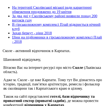
На території Сколівської міської ради карантинні
обмеження продовжено до 19 квітня
За два дні у Сколівському районі виявили понад 200
витоків газу
В гірськолижному комплексі Плай відкриється нічний
клуб
Захар беркут - ціни 2018
Ціни на підйомники в гірськолижному комплексі Плай
- 2018
Сколе - активний відпочинок в Карпатах.
Шановний відвідувачу,
Вітаємо Вас на інтернет-ресурсі про місто
Сколе
(Львівська
область).
Адже м. Сколе - це вже Карпати. Тому тут Ви дізнаєтесь про
історію, традиції, пам’ятки архітектури, ремесла і фольклор
як сколівщини так і Карпатського краю в цілому.
Також на сайті представлені
готелі, бази відпочинку та
приватний сектор (приватні садиби
), де можна провести
комфортний
відпочинок у Карпатах
.