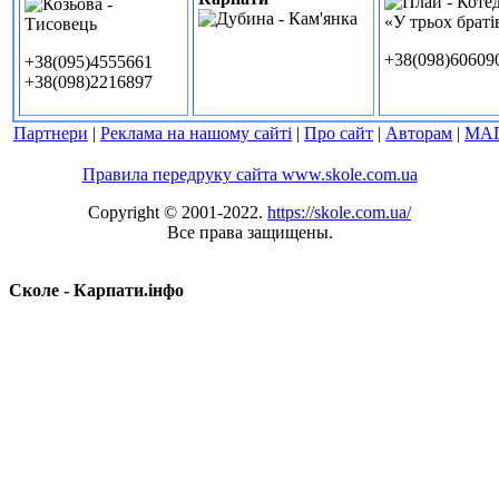
+38(098)60609
+38(095)4555661
+38(098)2216897
Партнери
|
Реклама на нашому сайті
|
Про сайт
|
Авторам
|
МА
Правила передруку сайта www.skole.com.ua
Copyright © 2001-2022.
https://skole.com.ua/
Все права защищены.
Сколе - Карпати.інфо