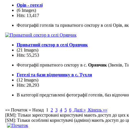
Орів - готелі
(6 Images)
Hits: 13,417
Фотографії готелів та приватного сектору в селі Орів, я
Приватний сектор в селі Орявчик
(21 Images)
Hits: 55,253
Фотографії приватного сектору в с.
Орявчик
(Звенів, Т
Готелі та бази відпочинку в с. Тухля
(12 Images)
Hits: 28,293
В категорії представлені фотографії готелів, баз відпоч
«« Початок
« Назад
1
2
3
4
5
6
Далі »
Кінець »»
[RM]: Тільки зареєстровані користувачі мають доступ до цих к
[SM]: Тільки особливі користувачі (адміни) мають доступ до ц