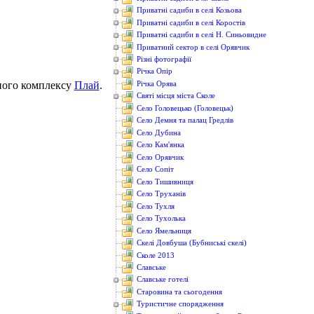
Приватні садиби в селі Козьова
Приватні садиби в селі Коростів
Приватні садиби в селі Н. Синьовидне
Приватний сектор в селі Орявчик
Різні фотографії
Річка Опір
жного комплексу
Плай
.
Річка Орява
Святі місця міста Сколе
Село Головецько (Головецьк)
Село Демня та палац Гредлів
Село Дубина
Село Кам'янка
Село Орявчик
Село Сопіт
Село Тишивниця
Село Труханів
Село Тухля
Село Тухолька
Село Ямельниця
Скелі Довбуша (Бубниські скелі)
Сколе 2013
Славське
Славське готелі
Старовина та сьогодення
Туристичне спорядження