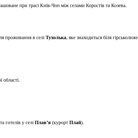
шоване при трасі Київ-Чоп між селами Коростів та Козева.
для проживання в селі
Тухолька
, яке знаходиться біля гірськоли
 області.
та готелів у селі
Плав’я
(курорт
Плай
).