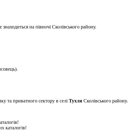
ке знаходиться на півночі Сколівського району.
исовець).
инку та приватного сектору в селі
Тухля
Сколівського району.
аталогів!
их каталогів!