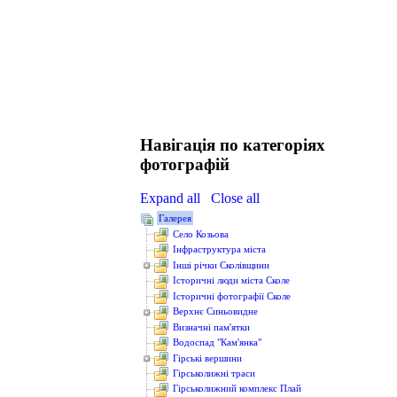
Навігація по категоріях
фотографій
Expand all
Close all
Галерея
Cело Козьова
Інфраструктура міста
Інші річки Сколівщини
Історичні люди міста Сколе
Історичні фотографії Сколе
Верхнє Синьовидне
Визначні пам'ятки
Водоcпад "Кам'янка"
Гірські вершини
Гірськолижні траси
Гірськолижний комплекс Плай