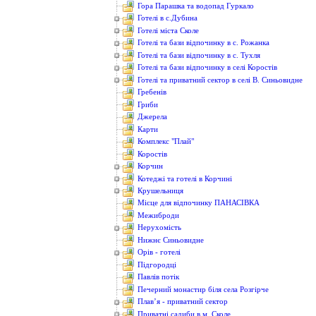
Гора Парашка та водопад Гуркало
Готелі в с.Дубина
Готелі міста Сколе
Готелі та бази відпочинку в с. Рожанка
Готелі та бази відпочинку в с. Тухля
Готелі та бази відпочинку в селі Коростів
Готелі та приватний сектор в селі В. Синьовидне
Гребенів
Гриби
Джерела
Карти
Комплекс "Плай"
Коростів
Корчин
Котеджі та готелі в Корчині
Крушельниця
Місце для відпочинку ПАНАСІВКА
Межиброди
Нерухомість
Нижнє Синьовидне
Орів - готелі
Підгородці
Павлів потік
Печерний монастир біля села Розгірче
Плав’я - приватний сектор
Приватні садиби в м. Сколе