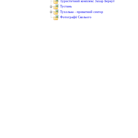
Туристичний комплекс Захар Беркут
Тустань
Тухолька - приватний сектор
Фотографії Сколього