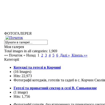
ФОТОГАЛЕРЕЯ
Моя галерея
Total images in all categories: 1,969
«« Початок
« Назад
1
2
3
4
5
6
Далі »
Кінець »»
Категорії
Котеджі та готелі в Корчині
(16 Images)
Hits: 22,973
Фотографії котеджів, готелів та садиб в с. Корчин Сколі
Готелі та приватний сектор в селі В. Синьовидне
(1 image)
Hits: 1,756
Фотографії готелів, баз відпочинку та приватного секто