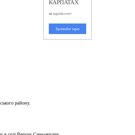
вського району.
ру в селі Верхнє Синьовидне.