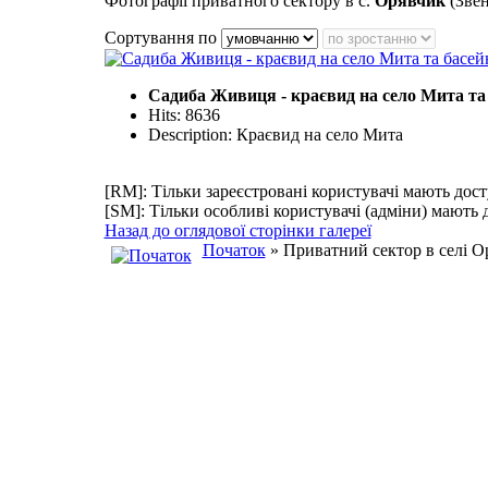
Фотографії приватного сектору в с.
Орявчик
(Звен
Сортування по
Садиба Живиця - краєвид на село Мита та 
Hits: 8636
Description: Краєвид на село Мита
[RM]: Тільки зареєстровані користувачі мають дост
[SM]: Тільки особливі користувачі (адміни) мають 
Назад до оглядової сторінки галереї
Початок
» Приватний сектор в селі О