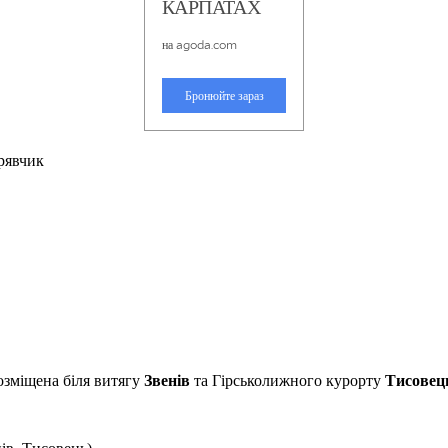
рявчик
розміщена біля витягу
Звенів
та Гірськолижного курорту
Тисовец