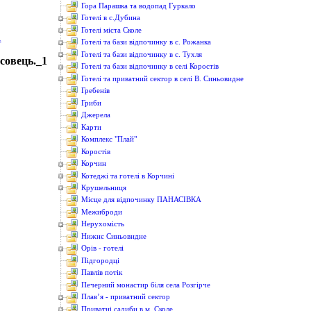
Гора Парашка та водопад Гуркало
Готелі в с.Дубина
Готелі міста Сколе
Готелі та бази відпочинку в с. Рожанка
Готелі та бази відпочинку в с. Тухля
совець._1
Готелі та бази відпочинку в селі Коростів
Готелі та приватний сектор в селі В. Синьовидне
Гребенів
Гриби
Джерела
Карти
Комплекс "Плай"
Коростів
Корчин
Котеджі та готелі в Корчині
Крушельниця
Місце для відпочинку ПАНАСІВКА
Межиброди
Нерухомість
Нижнє Синьовидне
Орів - готелі
Підгородці
Павлів потік
Печерний монастир біля села Розгірче
Плав’я - приватний сектор
Приватні садиби в м. Сколе