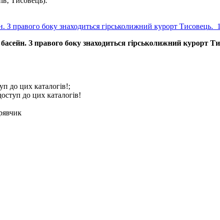
ів, Тисовець).
басейн. З правого боку знаходиться гірськолижний курорт Ти
уп до цих каталогів!;
доступ до цих каталогів!
рявчик