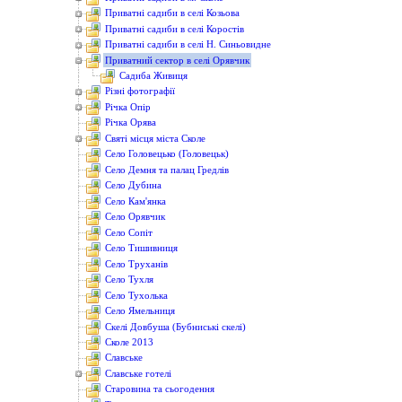
Приватні садиби в селі Козьова
Приватні садиби в селі Коростів
Приватні садиби в селі Н. Синьовидне
Приватний сектор в селі Орявчик
Садиба Живиця
Різні фотографії
Річка Опір
Річка Орява
Святі місця міста Сколе
Село Головецько (Головецьк)
Село Демня та палац Гредлів
Село Дубина
Село Кам'янка
Село Орявчик
Село Сопіт
Село Тишивниця
Село Труханів
Село Тухля
Село Тухолька
Село Ямельниця
Скелі Довбуша (Бубниські скелі)
Сколе 2013
Славське
Славське готелі
Старовина та сьогодення