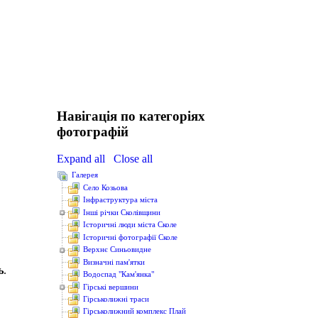
Навігація по категоріях
фотографій
Expand all
Close all
Галерея
Cело Козьова
Інфраструктура міста
Інші річки Сколівщини
Історичні люди міста Сколе
Історичні фотографії Сколе
Верхнє Синьовидне
Визначні пам'ятки
ь
.
Водоcпад "Кам'янка"
Гірські вершини
Гірськолижні траси
Гірськолижний комплекс Плай