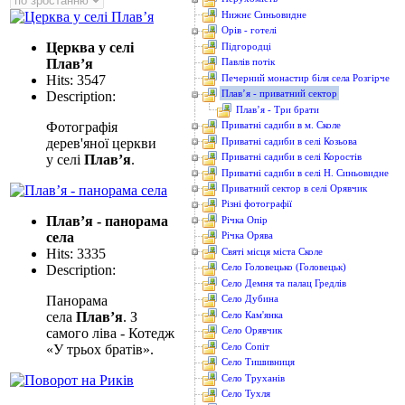
Нижнє Синьовидне
Орів - готелі
Церква у селі
Підгородці
Плав’я
Павлів потік
Печерний монастир біля села Розгірче
Hits: 3547
Плав’я - приватний сектор
Description:
Плав’я - Три брати
Фотографія
Приватні садиби в м. Сколе
Приватні садиби в селі Козьова
дерев'яної церкви
Приватні садиби в селі Коростів
у селі
Плав’я
.
Приватні садиби в селі Н. Синьовидне
Приватний сектор в селі Орявчик
Різні фотографії
Плав’я - панорама
Річка Опір
села
Річка Орява
Hits: 3335
Святі місця міста Сколе
Село Головецько (Головецьк)
Description:
Село Демня та палац Гредлів
Панорама
Село Дубина
Село Кам'янка
села
Плав’я
. З
Село Орявчик
самого ліва - Котедж
Село Сопіт
«У трьох братів».
Село Тишивниця
Село Труханів
Село Тухля