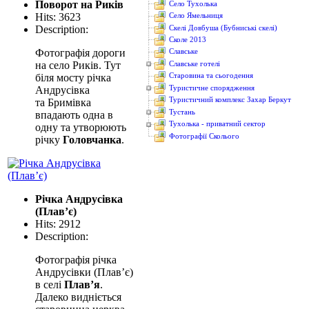
Поворот на Риків
Село Тухолька
Hits: 3623
Село Ямельниця
Скелі Довбуша (Бубниські скелі)
Description:
Сколе 2013
Фотографія дороги
Славське
на село Риків. Тут
Славське готелі
Старовина та сьогодення
біля мосту річка
Туристичне спорядження
Андрусівка
Туристичний комплекс Захар Беркут
та Бримівка
Тустань
впадають одна в
Тухолька - приватний сектор
одну та утворюють
Фотографії Сколього
річку
Головчанка
.
Річка Андрусівка
(Плав’є)
Hits: 2912
Description:
Фотографія річка
Андрусівки (Плав’є)
в селі
Плав’я
.
Далеко видніється