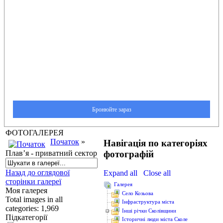
ФОТОГАЛЕРЕЯ
Початок
»
Навігація по категоріях
фотографій
Плав’я - приватний сектор
Назад до оглядової
Expand all
Close all
сторінки галереї
Галерея
Моя галерея
Cело Козьова
Total images in all
Інфраструктура міста
categories: 1,969
Інші річки Сколівщини
Підкатегорії
Історичні люди міста Сколе