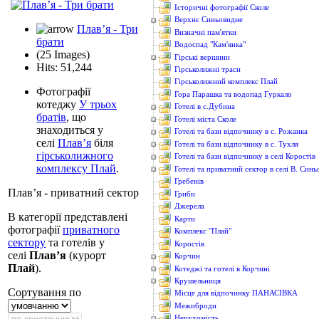
Історичні фотографії Сколе
Верхнє Синьовидне
Плав’я - Три
Визначні пам'ятки
брати
Водоcпад "Кам'янка"
(25 Images)
Гірські вершини
Hits: 51,244
Гірськолижні траси
Гірськолижний комплекс Плай
Фотографії
Гора Парашка та водопад Гуркало
котеджу
У трьох
Готелі в с.Дубина
братів
, що
Готелі міста Сколе
знаходиться у
Готелі та бази відпочинку в с. Рожанка
селі
Плав’я
біля
Готелі та бази відпочинку в с. Тухля
гірськолижного
Готелі та бази відпочинку в селі Коростів
комплексу Плай
.
Готелі та приватний сектор в селі В. Син
Гребенів
Плав’я - приватний сектор
Гриби
Джерела
В категорії представлені
Карти
фотографії
приватного
Комплекс "Плай"
сектору
та готелів у
Коростів
селі
Плав’я
(курорт
Корчин
Плай
).
Котеджі та готелі в Корчині
Крушельниця
Сортування по
Місце для відпочинку ПАНАСІВКА
Межиброди
Нерухомість