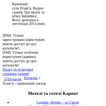
Краєвиди
села
Плав’я. Видно
садибу Три брати та
річку
Бримівку
.
Фото зроблене в
листопаді 2014 року.
[RM]: Тільки
зареєстровані користувачі
мають доступ до цих
каталогів!;
[SM]: Тільки особливі
користувачі (адміни)
мають доступ до цих
каталогів!
Назад до оглядової
сторінки галереї
Початок
»
Плав’я - приватний сектор
Мотелі та готелі Карпат
Садиба «Ірчик» - м. Сколе