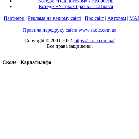
Котедж «Над потоком» - с.Коростів
Котедж «У трьох братів» - с.Плав'я
Партнери
|
Реклама на нашому сайті
|
Про сайт
|
Авторам
|
МА
Правила передруку сайта www.skole.com.ua
Copyright © 2001-2022.
https://skole.com.ua/
Все права защищены.
Сколе - Карпати.інфо