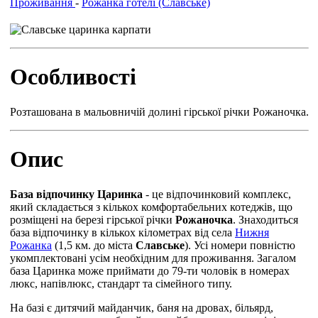
Проживання
-
Рожанка готелі (Славське)
Особливості
Розташована в мальовничій долині гірської річки Рожаночка.
Опис
База відпочинку Царинка
- це відпочинковий комплекс,
який складається з кількох комфортабельних котеджів, що
розміщені на березі гірської річки
Рожаночка
. Знаходиться
база відпочинку в кількох кілометрах від села
Нижня
Рожанка
(1,5 км. до міста
Славське
). Усі номери повністю
укомплектовані усім необхідним для проживання. Загалом
база Царинка може приймати до 79-ти чоловік в номерах
люкс, напівлюкс, стандарт та сімейного типу.
На базі є дитячий майданчик, баня на дровах, більярд,