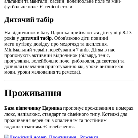
альтанки та мангали, басейн, волейбольне поле та міні-
футбольне поле. Є тенісні столи.
Дитячий табір
На відпочинок в базу Царинка приймаються діти у віці 8-13
років у
дитячий табір
. Обов'язково діти повинні
мати
путівку, довідку про медогляд та щеплення.
Мінімальний термін перебування 7 днів. Дітям в нас
пропонують активний відпочинок (більярд, теніс,
прогулянки, волейбольне поле, риболовля, дискотека) та
дозвілля (навчання приготуванню їжі, уроки англійської
мови, уроки малювання та ремесла).
Проживання
База відпочинку Царинка
пропонує
проживання в номерах
люкс, напівлюкс, стандарт та сімейного типу. Котеджі для
проживання
дерев'яні
з опаленням та постійним
водопостачанням. Є телебачення.