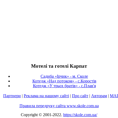
Мотелі та готелі Карпат
Садиба «Ірчик» - м. Сколе
Котедж «Над потоком» - с.Коростів
Котедж «У трьох братів» - с.Плав'я
Партнери
|
Реклама на нашому сайті
|
Про сайт
|
Авторам
|
МА
Правила передруку сайта www.skole.com.ua
Copyright © 2001-2022.
https://skole.com.ua/