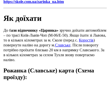
https://skole.com.ua/zarinka_ua.htm
Як доїхати
До б
ази відпочинку
«
Царинка»
зручно доїхати автомобілем
– по трасі Київ-Львів-Чоп (М-06/Е-50). Якщо їхати зі Львова,
то в кількох кілометрах за м. Сколе (перед с.
Коростів
)
повернути наліво на дорогу м.
Славське
. Після повороту
потрібно проїхати близько 20 км в напрямку Славського. За
в кількох кілометрах за селом Тухля знову повертаємо
наліво.
Рожанка (Славське) карта (Схема
проїзду):