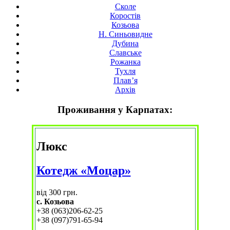
Сколе
Коростів
Козьова
Н. Синьовидне
Дубина
Славське
Рожанка
Тухля
Плав’я
Архів
Проживання у Карпатах:
Люкс
Котедж «Моцар»
від 300 грн.
с. Козьова
+38 (063)206-62-25
+38 (097)791-65-94