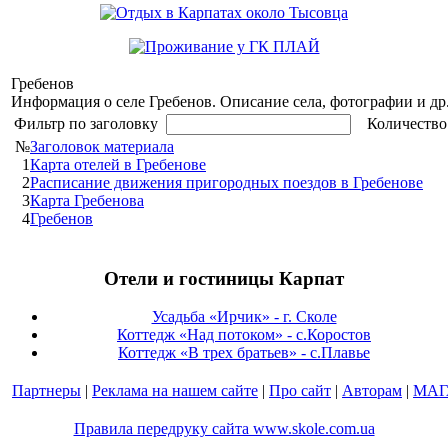
Гребенов
Информация о селе Гребенов. Описание села, фотографии и др
Фильтр по заголовку
Количество
№
Заголовок материала
1
Карта отелей в Гребенове
2
Расписание движения пригородных поездов в Гребенове
3
Карта Гребенова
4
Гребенов
Отели и гостиницы Карпат
Усадьба «Ирчик» - г. Сколе
Коттедж «Над потоком» - с.Коростов
Коттедж «В трех братьев» - с.Плавье
Партнеры
|
Реклама на нашем сайте
|
Про сайт
|
Авторам
|
МАГ
Правила передруку сайта www.skole.com.ua