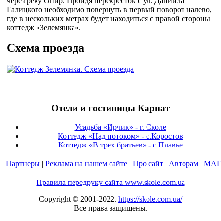
через реку Опир. Пройдя перекресток с ул. Даниила
Галицкого необходимо повернуть в первый поворот налево,
где в нескольких метрах будет находиться с правой стороны
коттедж «Зелемянка».
Схема проезда
Отели и гостиницы Карпат
Усадьба «Ирчик» - г. Сколе
Коттедж «Над потоком» - с.Коростов
Коттедж «В трех братьев» - с.Плавье
Партнеры
|
Реклама на нашем сайте
|
Про сайт
|
Авторам
|
МАГ
Правила передруку сайта www.skole.com.ua
Copyright © 2001-2022.
https://skole.com.ua/
Все права защищены.