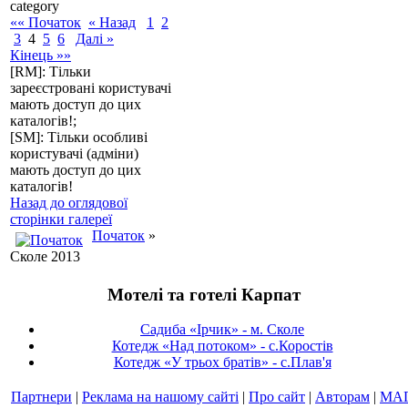
category
«« Початок
« Назад
1
2
3
4
5
6
Далі »
Кінець »»
[RM]: Тільки
зареєстровані користувачі
мають доступ до цих
каталогів!;
[SM]: Тільки особливі
користувачі (адміни)
мають доступ до цих
каталогів!
Назад до оглядової
сторінки галереї
Початок
»
Сколе 2013
Мотелі та готелі Карпат
Садиба «Ірчик» - м. Сколе
Котедж «Над потоком» - с.Коростів
Котедж «У трьох братів» - с.Плав'я
Партнери
|
Реклама на нашому сайті
|
Про сайт
|
Авторам
|
МА