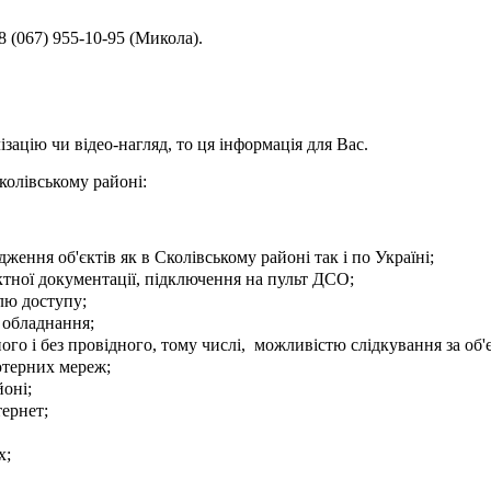
8 (067) 955-10-95 (Микола).
ацію чи відео-нагляд, то ця інформація для Вас.
олівському районі:
ння об'єктів як в Сколівському районі так і по Україні;
ктної документації, підключення на пульт ДСО;
лю доступу;
 обладнання;
ного і без провідного, тому числі, можливістю слідкування за об
ютерних мереж;
йоні;
тернет;
х;