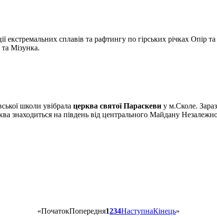
ації екстремальних сплавів та рафтингу по гірських річках Опір т
 та Мізунка.
івської школи увібрала
церква святої Параскеви
у м.Сколе. Зара
рква знаходиться на південь від центрального Майдану Незалежнос
«
Початок
Попередня
1
2
3
4
Наступна
Кінець
»