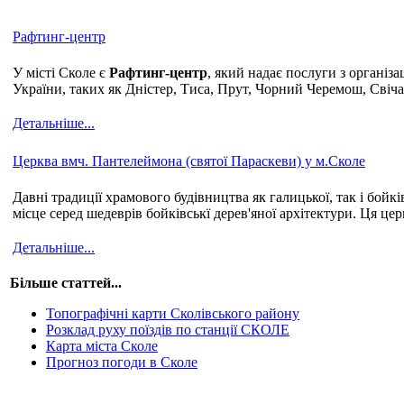
Рафтинг-центр
У місті Сколе є
Рафтинг-центр
, який надає послуги з організ
України, таких як Дністер, Тиса, Прут, Чорний Черемош, Свіча
Детальніше...
Церква вмч. Пантелеймона (святої Параскеви) у м.Сколе
Давні традиції храмового будівництва як галицької, так і бойк
місце серед шедеврів бойківськї дерев'яної архітектури. Ця це
Детальніше...
Більше статтей...
Топографічні карти Сколівського району
Розклад руху поїздів по станції СКОЛЕ
Карта міста Сколе
Прогноз погоди в Сколе