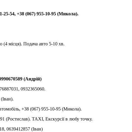
-25-54, +38 (067) 955-10-95 (Микола).
(4 місця). Подача авто 5-10 хв.
 0990670589 (Андрій)
0676887031, 0932365060.
(Іван).
томобіль, +38 (067) 955-10-95 (Микола).
 (Ростислав). TAXI, Екскурсії в любу точку.
18, 0639412857 (Іван)