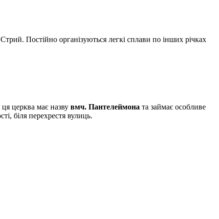
а Стрий. Постійно організуються легкі сплави по інших річках
з ця церква має назву
вмч. Пантелеймона
та займає особливе
ті, біля перехрестя вулиць.