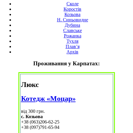
Сколе
Коростів
Козьова
Н. Синьовидне
Дубина
Славське
Рожанка
Тухля
Плав’я
Архів
Проживання у Карпатах:
Люкс
Котедж «Моцар»
від 300 грн.
с. Козьова
+38 (063)206-62-25
+38 (097)791-65-94