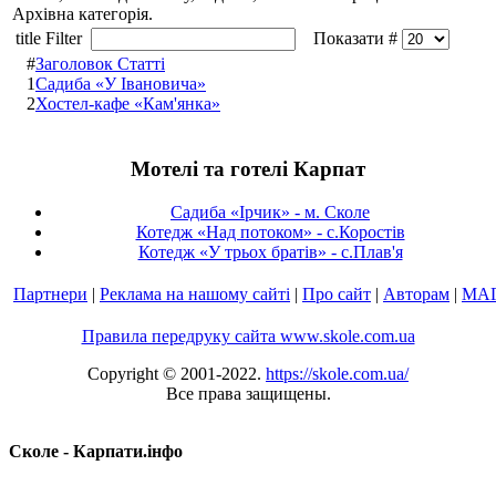
Архівна категорія.
title Filter
Показати #
#
Заголовок Статті
1
Садиба «У Івановича»
2
Хостел-кафе «Кам'янка»
Мотелі та готелі Карпат
Садиба «Ірчик» - м. Сколе
Котедж «Над потоком» - с.Коростів
Котедж «У трьох братів» - с.Плав'я
Партнери
|
Реклама на нашому сайті
|
Про сайт
|
Авторам
|
МА
Правила передруку сайта www.skole.com.ua
Copyright © 2001-2022.
https://skole.com.ua/
Все права защищены.
Сколе - Карпати.інфо