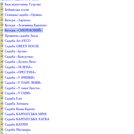
База відпочинку Гуцулка
Бойківська оселя
Галицька садиба «Оріяна»
Котедж «Зарінок»
Котедж «Зелемянка Карпати»
Котедж «СМЕРЕКОВИЙ»
Приватна садиба Захід
Садиба Art d'ECO
Садиба GREEN HOUSE
Садиба «Ірчик»
Садиба «Біля річки»
Садиба «Дольче Віта»
Садиба «ЗЕЛЕНА»
Садиба «ОРЕСТІНА»
Садиба «У ІРИНКИ»
Садиба «У ПАНІ ЛЮБИ»
Садиба «У пана Ореста»
Садиба «У ҐАВИ»
Садиба Еліт
Садиба Затишок
Садиба Казка Карпат
Садиба КАРПАТСЬКА МРІЯ
Садиба КАРПАТСЬКА ХАТКА
Садиба КАТРІН
Садиба Масандра