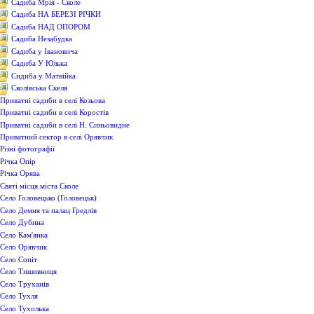
Садиба Мрія - Сколе
Садиба НА БЕРЕЗІ РІЧКИ
Садиба НАД ОПОРОМ
Садиба Незабудка
Садиба у Івановича
Садиба У Юлька
Сидиба у Матвійка
Сколівська Скеля
Приватні садиби в селі Козьова
Приватні садиби в селі Коростів
Приватні садиби в селі Н. Синьовидне
Приватний сектор в селі Орявчик
Різні фотографії
Річка Опір
Річка Орява
Святі місця міста Сколе
Село Головецько (Головецьк)
Село Демня та палац Гредлів
Село Дубина
Село Кам'янка
Село Орявчик
Село Сопіт
Село Тишивниця
Село Труханів
Село Тухля
Село Тухолька