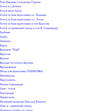
Гора Парашка та водопад Гуркало
Готелі в с.Дубина
Готелі міста Сколе
Готелі та бази відпочинку в с. Рожанка
Готелі та бази відпочинку в с. Тухля
Готелі та бази відпочинку в селі Коростів
Готелі та приватний сектор в селі В. Синьовидне
Гребенів
Гриби
Джерела
Карти
Комплекс "Плай"
Коростів
Корчин
Котеджі та готелі в Корчині
Крушельниця
Місце для відпочинку ПАНАСІВКА
Межиброди
Нерухомість
Нижнє Синьовидне
Орів - готелі
Підгородці
Павлів потік
Печерний монастир біля села Розгірче
Плав’я - приватний сектор
Приватні садиби в м. Сколе