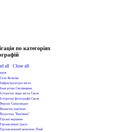
гація по категоріях
ографій
nd all
Close all
ерея
Cело Козьова
Інфраструктура міста
Інші річки Сколівщини
Історичні люди міста Сколе
Історичні фотографії Сколе
Верхнє Синьовидне
Визначні пам'ятки
Водоcпад "Кам'янка"
Гірські вершини
Гірськолижні траси
Гірськолижний комплекс Плай