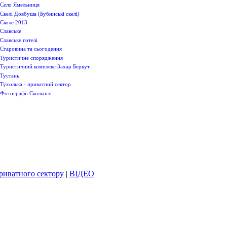
Село Ямельниця
Скелі Довбуша (Бубниські скелі)
Сколе 2013
Славське
Славське готелі
Старовина та сьогодення
Туристичне спорядження
Туристичний комплекс Захар Беркут
Тустань
Тухолька - приватний сектор
Фотографії Сколього
приватного сектору
|
ВІДЕО