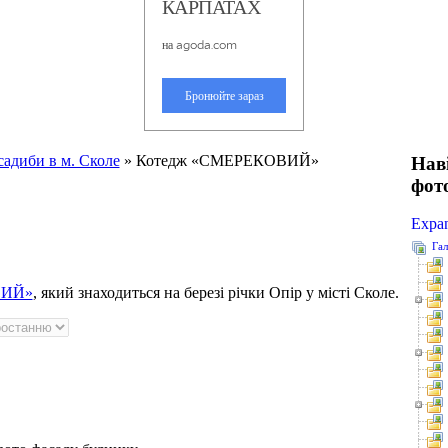
садиби в м. Сколе
» Котедж «СМЕРЕКОВИЙ»
Наві
фот
Expa
Гал
ВИЙ»
, який знаходиться на березі річки Опір у місті Сколе.