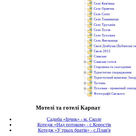
Село Кам'янка
Село Орявчик
Село Сопіт
Село Тишивниця
Село Труханів
Село Тухля
Село Тухолька
Село Ямельниця
Скелі Довбуша (Бубниські ск
Сколе 2013
Славське
Славське готелі
Старовина та сьогодення
Туристичне спорядження
Туристичний комплекс Заха
Тустань
Тухолька - приватний секто
Фотографії Сколього
Мотелі та готелі Карпат
Садиба «Ірчик» - м. Сколе
Котедж «Над потоком» - с.Коростів
Котедж «У трьох братів» - с.Плав'я