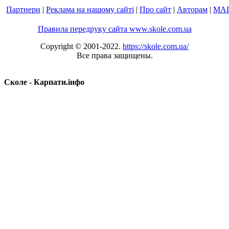
Партнери
|
Реклама на нашому сайті
|
Про сайт
|
Авторам
|
МА
Правила передруку сайта www.skole.com.ua
Copyright © 2001-2022.
https://skole.com.ua/
Все права защищены.
Сколе - Карпати.інфо