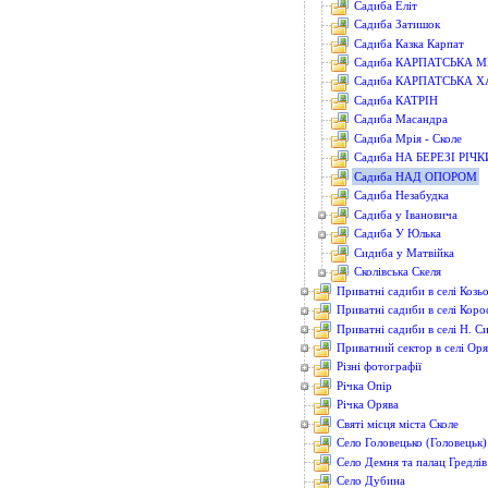
Садиба Еліт
Садиба Затишок
Садиба Казка Карпат
Садиба КАРПАТСЬКА М
Садиба КАРПАТСЬКА 
Садиба КАТРІН
Садиба Масандра
Садиба Мрія - Сколе
Садиба НА БЕРЕЗІ РІЧК
Садиба НАД ОПОРОМ
Садиба Незабудка
Садиба у Івановича
Садиба У Юлька
Сидиба у Матвійка
Сколівська Скеля
Приватні садиби в селі Козь
Приватні садиби в селі Коро
Приватні садиби в селі Н. С
Приватний сектор в селі Ор
Різні фотографії
Річка Опір
Річка Орява
Святі місця міста Сколе
Село Головецько (Головецьк)
Село Демня та палац Гредлів
Село Дубина