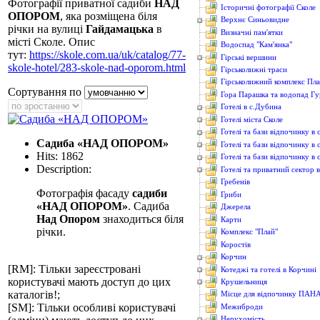
Фотографії приватної садиби
НАД
Історичні фотографії Сколе
ОПОРОМ
, яка розміщена біля
Верхнє Синьовидне
річки на вулиці
Гайдамацька
в
Визначні пам'ятки
місті Сколе. Опис
Водоcпад "Кам'янка"
тут:
https://skole.com.ua/uk/catalog/77-
Гірські вершини
skole-hotel/283-skole-nad-oporom.html
Гірськолижні траси
Гірськолижний комплекс Пл
Сортування по
Гора Парашка та водопад Гу
Готелі в с.Дубина
Готелі міста Сколе
Готелі та бази відпочинку в 
Садиба «НАД ОПОРОМ»
Готелі та бази відпочинку в 
Hits: 1862
Готелі та бази відпочинку в 
Description:
Готелі та приватний сектор 
Гребенів
Фотографія фасаду
садиби
Гриби
«НАД ОПОРОМ»
. Садиба
Джерела
Над Опором
знаходиться біля
Карти
річки.
Комплекс "Плай"
Коростів
Корчин
[RM]: Тільки зареєстровані
Котеджі та готелі в Корчині
користувачі мають доступ до цих
Крушельниця
каталогів!;
Місце для відпочинку ПАН
[SM]: Тільки особливі користувачі
Межиброди
Нерухомість