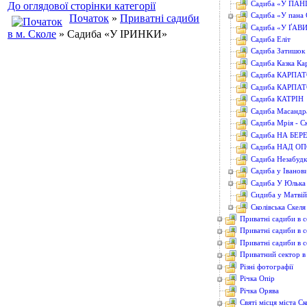
Садиба «У ПАН
До оглядової сторінки категорії
Садиба «У пана 
Початок
»
Приватні садиби
Садиба «У ҐАВ
в м. Сколе
» Садиба «У ІРИНКИ»
Садиба Еліт
Садиба Затишок
Садиба Казка Ка
Садиба КАРПА
Садиба КАРПА
Садиба КАТРІН
Садиба Масандр
Садиба Мрія - С
Садиба НА БЕРЕ
Садиба НАД О
Садиба Незабудк
Садиба у Іванов
Садиба У Юлька
Сидиба у Матвій
Сколівська Скеля
Приватні садиби в с
Приватні садиби в с
Приватні садиби в с
Приватний сектор в
Різні фотографії
Річка Опір
Річка Орява
Святі місця міста Ск