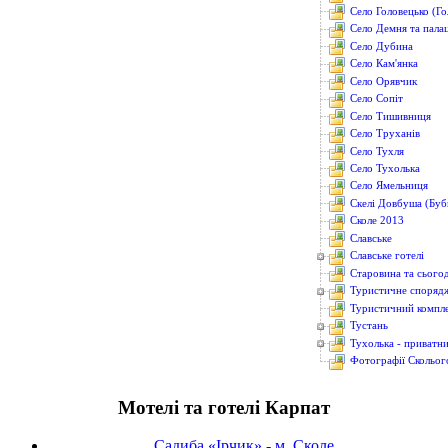
Село Головецько (Го
Село Демня та палац
Село Дубина
Село Кам'янка
Село Орявчик
Село Сопіт
Село Тишивниця
Село Труханів
Село Тухля
Село Тухолька
Село Ямельниця
Скелі Довбуша (Бубн
Сколе 2013
Славське
Славське готелі
Старовина та сього
Туристичне споряд
Туристичний компле
Тустань
Тухолька - приватн
Фотографії Скольог
Мотелі та готелі Карпат
Садиба «Ірчик» - м. Сколе