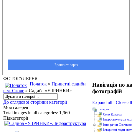
ФОТОГАЛЕРЕЯ
Початок
»
Приватні садиби
Навігація по к
фотографій
в м. Сколе
» Садиба «У ІРИНКИ»
До оглядової сторінки категорії
Expand all
Close all
Моя галерея
Галерея
Total images in all categories: 1,969
Cело Козьова
Підкатегорії
Інфраструктура міс
Інші річки Сколівщ
Історичні люди міст