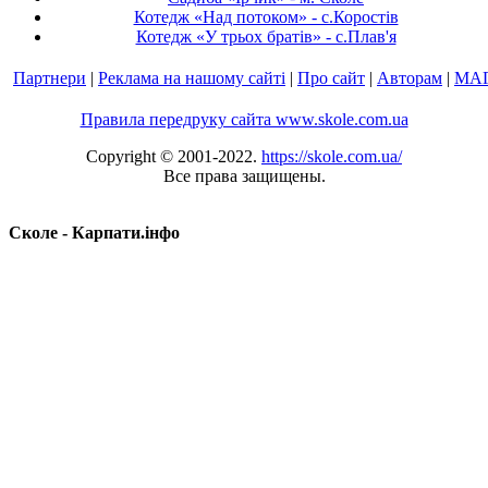
Котедж «Над потоком» - с.Коростів
Котедж «У трьох братів» - с.Плав'я
Партнери
|
Реклама на нашому сайті
|
Про сайт
|
Авторам
|
МА
Правила передруку сайта www.skole.com.ua
Copyright © 2001-2022.
https://skole.com.ua/
Все права защищены.
Сколе - Карпати.інфо