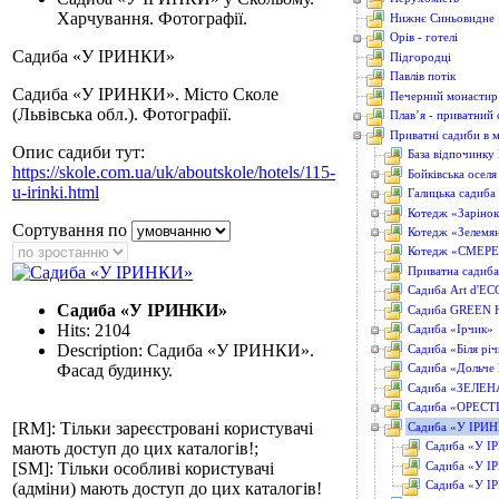
Харчування. Фотографії.
Нижнє Синьовидне
Орів - готелі
Садиба «У ІРИНКИ»
Підгородці
Павлів потік
Садиба «У ІРИНКИ». Місто Сколе
Печерний монастир 
(Львівська обл.). Фотографії.
Плав’я - приватний 
Приватні садиби в м
Опис садиби тут:
База відпочинку
https://skole.com.ua/uk/aboutskole/hotels/115-
Бойківська оселя
u-irinki.html
Галицька садиба
Котедж «Заріно
Сортування по
Котедж «Зелемя
Котедж «СМЕР
Приватна садиба
Садиба Art d'EC
Садиба «У ІРИНКИ»
Садиба GREEN
Hits: 2104
Садиба «Ірчик»
Description: Садиба «У ІРИНКИ».
Садиба «Біля рі
Фасад будинку.
Садиба «Дольче 
Садиба «ЗЕЛЕН
Садиба «ОРЕСТ
[RM]: Тільки зареєстровані користувачі
Садиба «У ІРИ
мають доступ до цих каталогів!;
Садиба «У І
Садиба «У І
[SM]: Тільки особливі користувачі
Садиба «У І
(адміни) мають доступ до цих каталогів!