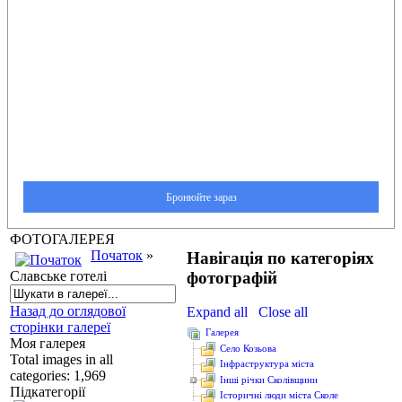
ФОТОГАЛЕРЕЯ
Початок
»
Навігація по категоріях
фотографій
Славське готелі
Назад до оглядової
Expand all
Close all
сторінки галереї
Галерея
Моя галерея
Cело Козьова
Total images in all
Інфраструктура міста
categories: 1,969
Інші річки Сколівщини
Підкатегорії
Історичні люди міста Сколе