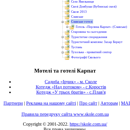
Село Ямельниця
Скелі Довбуша (Бубниські скелі)
Сколе 2013
Славське
Славське готелі
Готель «Перлина Карпат» (Славське)
Старовина та сьогодення
Туристичне спорядження
Туристичний комплекс Захар Беркут
Тустань
Тухолька - приватний сектор
Фотографії Сколього
Мотелі та готелі Карпат
Садиба «Ірчик» - м. Сколе
Котедж «Над потоком» - с.Коростів
Котедж «У трьох братів» - с.Плав'я
Партнери
|
Реклама на нашому сайті
|
Про сайт
|
Авторам
|
МА
Правила передруку сайта www.skole.com.ua
Copyright © 2001-2022.
https://skole.com.ua/
Все права защищены.