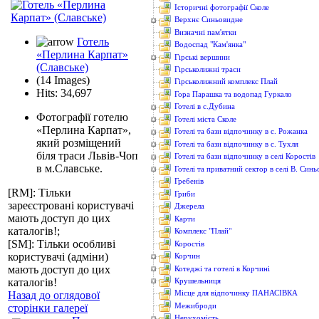
Історичні фотографії Сколе
Верхнє Синьовидне
Визначні пам'ятки
Готель
Водоcпад "Кам'янка"
«Перлина Карпат»
Гірські вершини
(Славське)
Гірськолижні траси
(14 Images)
Гірськолижний комплекс Плай
Hits: 34,697
Гора Парашка та водопад Гуркало
Готелі в с.Дубина
Фотографії готелю
Готелі міста Сколе
«Перлина Карпат»,
Готелі та бази відпочинку в с. Рожанка
який розміщений
Готелі та бази відпочинку в с. Тухля
біля траси Львів-Чоп
Готелі та бази відпочинку в селі Коростів
в м.Славське.
Готелі та приватний сектор в селі В. Син
Гребенів
[RM]: Тільки
Гриби
зареєстровані користувачі
Джерела
мають доступ до цих
Карти
каталогів!;
Комплекс "Плай"
[SM]: Тільки особливі
Коростів
користувачі (адміни)
Корчин
мають доступ до цих
Котеджі та готелі в Корчині
каталогів!
Крушельниця
Місце для відпочинку ПАНАСІВКА
Назад до оглядової
Межиброди
сторінки галереї
Нерухомість