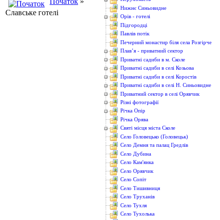
Початок
»
Нижнє Синьовидне
Славське готелі
Орів - готелі
Підгородці
Павлів потік
Печерний монастир біля села Розгірче
Плав’я - приватний сектор
Приватні садиби в м. Сколе
Приватні садиби в селі Козьова
Приватні садиби в селі Коростів
Приватні садиби в селі Н. Синьовидне
Приватний сектор в селі Орявчик
Різні фотографії
Річка Опір
Річка Орява
Святі місця міста Сколе
Село Головецько (Головецьк)
Село Демня та палац Гредлів
Село Дубина
Село Кам'янка
Село Орявчик
Село Сопіт
Село Тишивниця
Село Труханів
Село Тухля
Село Тухолька