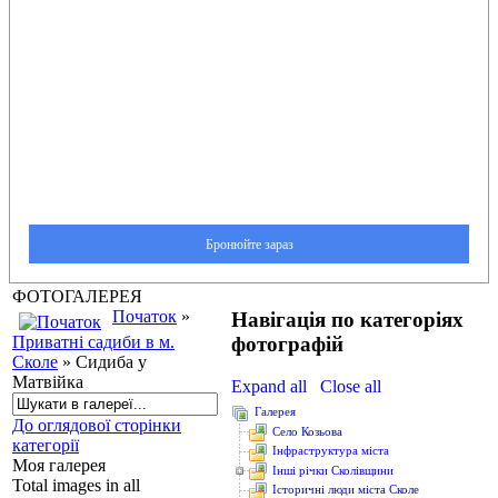
ФОТОГАЛЕРЕЯ
Початок
»
Навігація по категоріях
фотографій
Приватні садиби в м.
Сколе
» Сидиба у
Матвійка
Expand all
Close all
Галерея
До оглядової сторінки
Cело Козьова
категорії
Інфраструктура міста
Моя галерея
Інші річки Сколівщини
Total images in all
Історичні люди міста Сколе