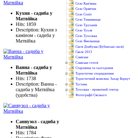
Село Кам'янка
Село Орявчик
Кухня - садиба у
Село Сопіт
Матвійка
Село Тишивниця
Hits: 1859
Село Труханів
Description: Кухня з
Село Тухля
каміном - садиба у
Село Тухолька
Матвійка
Село Ямельниця
Скелі Довбуша (Бубниські скелі)
Сколе 2013
Славське
Славське готелі
Ванна - садиба у
Старовина та сьогодення
Матвійка
Туристичне спорядження
Hits: 1738
Туристичний комплекс Захар Беркут
Description: Ванна -
Тустань
садиба у Матвійка
Тухолька - приватний сектор
(удобства)
Фотографії Сколього
Санвузол - садиба у
Матвійка
Hits: 1784