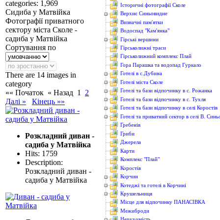
categories: 1,969
Історичні фотографії Сколе
Сидиба у Матвійка
Верхнє Синьовидне
Фотографії приватного
Визначні пам'ятки
сектору міста Сколе -
Водоcпад "Кам'янка"
садиба у Матвійка
Гірські вершини
Сортування по
Гірськолижні траси
Гірськолижний комплекс Плай
Гора Парашка та водопад Гуркало
Готелі в с.Дубина
There are 14 images in
Готелі міста Сколе
category
Готелі та бази відпочинку в с. Рожанка
«« Початок
« Назад
1
2
Готелі та бази відпочинку в с. Тухля
Далі »
Кінець »»
Готелі та бази відпочинку в селі Коростів
Готелі та приватний сектор в селі В. Син
Гребенів
Гриби
Розкладний диван -
Джерела
садиба у Матвійка
Карти
Hits: 1759
Комплекс "Плай"
Description:
Коростів
Розкладний диван -
Корчин
садиба у Матвійка
Котеджі та готелі в Корчині
Крушельниця
Місце для відпочинку ПАНАСІВКА
Межиброди
Нерухомість