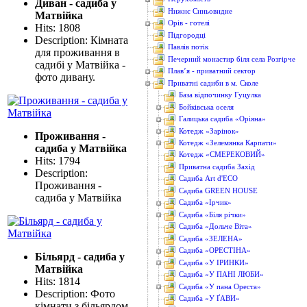
Диван - садиба у
Нижнє Синьовидне
Матвійка
Орів - готелі
Hits: 1808
Підгородці
Description: Кімната
Павлів потік
для проживання в
Печерний монастир біля села Розгірче
садибі у Матвійка -
Плав’я - приватний сектор
фото дивану.
Приватні садиби в м. Сколе
База відпочинку Гуцулка
Бойківська оселя
Галицька садиба «Оріяна»
Котедж «Зарінок»
Проживання -
Котедж «Зелемянка Карпати»
садиба у Матвійка
Котедж «СМЕРЕКОВИЙ»
Hits: 1794
Приватна садиба Захід
Description:
Садиба Art d'ECO
Проживання -
Садиба GREEN HOUSE
садиба у Матвійка
Садиба «Ірчик»
Садиба «Біля річки»
Садиба «Дольче Віта»
Садиба «ЗЕЛЕНА»
Садиба «ОРЕСТІНА»
Більярд - садиба у
Садиба «У ІРИНКИ»
Матвійка
Садиба «У ПАНІ ЛЮБИ»
Hits: 1814
Садиба «У пана Ореста»
Description: Фото
Садиба «У ҐАВИ»
кімнати з більярдом -