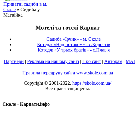
Приватні садиби в м.
Сколе
» Сидиба у
Матвійка
Мотелі та готелі Карпат
Садиба «Ірчик» - м. Сколе
Котедж «Над потоком» - с.Коростів
Котедж «У трьох братів» - с.Плав'я
Партнери
|
Реклама на нашому сайті
|
Про сайт
|
Авторам
|
МА
Правила передруку сайта www.skole.com.ua
Copyright © 2001-2022.
https://skole.com.ua/
Все права защищены.
Сколе - Карпати.інфо