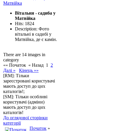
Вітальня - садиба у
Матвійка
Hits: 1824
Description: Фото
вітальні в садибі у
Матвійка, де є камін.
There are 14 images in
category
«« Початок
« Назад
1
2
Далі »
Кінець »»
[RM]: Тільки
зареєстровані користувачі
мають доступ до цих
каталогів!;
[SM]: Тільки особливі
користувачі (адміни)
мають доступ до цих
каталогів!
До оглядової сторінки
категорії
Початок
»