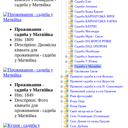
Садиба Еліт
садиба у Матвійка
Садиба Затишок
Садиба Казка Карпат
Садиба КАРПАТСЬКА МРІЯ
Садиба КАРПАТСЬКА ХАТКА
Садиба КАТРІН
Проживання -
Садиба Масандра
садиба у Матвійка
Садиба Мрія - Сколе
Hits: 1809
Садиба НА БЕРЕЗІ РІЧКИ
Description: Двомісна
Садиба НАД ОПОРОМ
кімната для
Садиба Незабудка
проживання - садиба
Садиба у Івановича
у Матвійка
Садиба У Юлька
Сидиба у Матвійка
Сколівська Скеля
Приватні садиби в селі Козьова
Приватні садиби в селі Коростів
Проживання -
Приватні садиби в селі Н. Синьовидне
садиба у Матвійка
Приватний сектор в селі Орявчик
Hits: 1849
Різні фотографії
Description: Фото
Річка Опір
кімнати для
Річка Орява
проживання - садиба
Святі місця міста Сколе
у Матвійка
Село Головецько (Головецьк)
Село Демня та палац Гредлів
Село Дубина