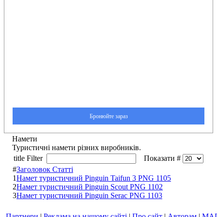
Намети
Туристичні намети різних виробників.
title Filter
Показати #
#
Заголовок Статті
1
Намет туристичний Pinguin Taifun 3 PNG 1105
2
Намет туристичний Pinguin Scout PNG 1102
3
Намет туристичний Pinguin Serac PNG 1103
Партнери
|
Реклама на нашому сайті
|
Про сайт
|
Авторам
|
МА