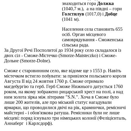
знаходиться гора
Должка
(1040,7 м.), а на півдні – гори
Голстилув
(1017,0) і
Добце
(1041 м).
Населення села становить 655
осіб. Орган місцевого
самоврядування - Сможенська
сільська рада.
За Другої Речі Посполитої до 1934 року село складалося із
двох сіл - Сможе-Містечко (Smorze-Maisteczko) і Сможе-
Дольне (Smorze-Dolne).
Сможе є старовинним село, яке відоме ще з 1553 р. Навіть
містечком встигло побувати: за привілеєм польського короля
Августа ІІ від 24 жовтня 1760 р. Сможе отримало
магдебургію та герб. Герб Сможе Нижнього датується 1760
роком, на якому зображено рицарський хрест на полі, а над
ним золота зірка між літерами "S.N.". Хоча в Сможе було
лише 200 жителів, але про міський статус нагадували
ярмарки, що проводилися двічі на рік, крамнички, ремісничі
майстерні - і обов'язкова ратуша. Ремісники були не лише
місцеві: поряд існувало три німецьких колонії (Феліцієнталь,
Аннаберг і Карлсдорф).