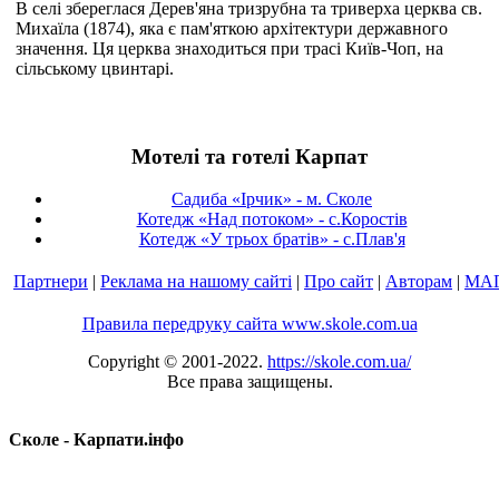
В селі збереглася Дерев'яна тризрубна та триверха церква св.
Михаїла (1874), яка є пам'яткою архітектури державного
значення. Ця церква знаходиться при трасі Київ-Чоп, на
сільському цвинтарі.
Мотелі та готелі Карпат
Садиба «Ірчик» - м. Сколе
Котедж «Над потоком» - с.Коростів
Котедж «У трьох братів» - с.Плав'я
Партнери
|
Реклама на нашому сайті
|
Про сайт
|
Авторам
|
МА
Правила передруку сайта www.skole.com.ua
Copyright © 2001-2022.
https://skole.com.ua/
Все права защищены.
Сколе - Карпати.інфо