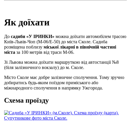
Як доїхати
До
садиби «У ІРИНКИ»
можна доїхати автомобілем трасою
Київ-Львів-Чоп (М-06/Е-50) до міста Сколе. Садиба
розміщена поблизу
міської лікарні в північній частині
міста
за 100 метрів від траси М-06.
Зі Львова можна доїхати маршруткою від автостанції №8
(біля залізничного вокзалу) до м. Сколе.
Місто Сколе має добре залізничне сполучення. Тому зручно
добиратись будь-яким поїздом приміського або
міжнародного сполучення в напрямку Ужгорода.
Схема проїзду