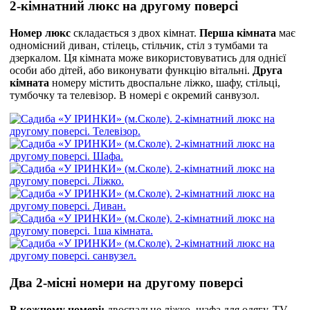
2-кімнатний люкс на другому поверсі
Номер люкс
складається з двох кімнат.
Перша кімната
має
одномісний диван, стілець, стільчик, стіл з тумбами та
дзеркалом. Ця кімната може використовуватись для однієї
особи або дітей, або виконувати функцію вітальні.
Друга
кімната
номеру містить двоспальне ліжко, шафу, стільці,
тумбочку та телевізор. В номері є окремий санвузол.
Два 2-місні номери на другому поверсі
В кожному номері:
двоспальне ліжко, шафа для одягу, TV-