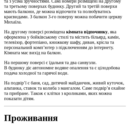
та з усіма зручностями. Самі номери розміщені на другому
та третьому поверхах будинку. Другий та третій поверхи
мають балкони, де можна відпочити та полюбуватись
краєвидами. З балкон 3-го поверху можна побачити церкву
Михаїла.
На другому поверсі розміщена
кімната відпочинку
, яка
оформлена у бойківському стилі та містить більярд, камін,
телевізор, фортепіано, книжкову шафу, диван, крісла та
персональний комп’ютер з підключенням до інтернету.
Кімната має вихід на балкон.
На першому поверсі є їдальня та два санвузли.
В будинку діє автономне водяне опалення та є цілодобова
подача холодної та гарячої води.
На подвір’ї є баня, сад, дитячий майданчик, живий куточок,
альтанка, ставок та колиба з мангалом. Саме подвір’я охайне
та прибране. Також є клітки з кроликами, яких можна
показати дітям.
Проживання