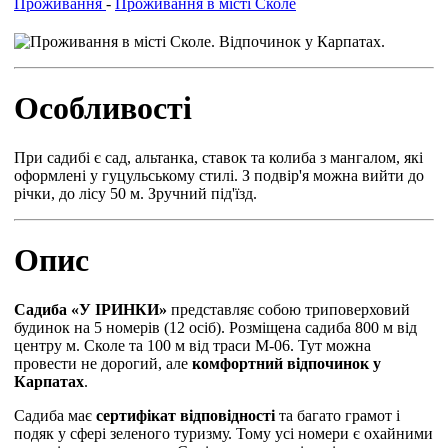
Проживання
-
Проживання в місті Сколе
Особливості
При садибі є сад, альтанка, ставок та колиба з мангалом, які
оформлені у гуцульському стилі. З подвір'я можна вийти до
річки, до лісу 50 м. Зручний під'їзд.
Опис
Садиба «У ІРИНКИ»
представляє собою триповерховий
будинок на 5 номерів (12 осіб). Розміщена садиба 800 м від
центру м. Сколе та 100 м від траси М-06. Тут можна
провести не дорогий, але
комфортний відпочинок у
Карпатах
.
Садиба має
сертифікат відповідності
та багато грамот і
подяк у сфері зеленого туризму. Тому усі номери є охайними