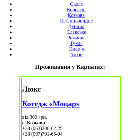
Сколе
Коростів
Козьова
Н. Синьовидне
Дубина
Славське
Рожанка
Тухля
Плав’я
Архів
Проживання у Карпатах:
Люкс
Котедж «Моцар»
від 300 грн.
с. Козьова
+38 (063)206-62-25
+38 (097)791-65-94