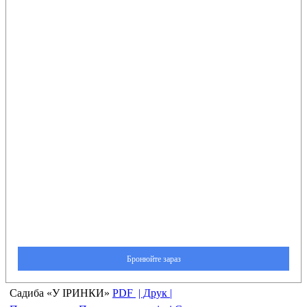
Садиба «У ІРИНКИ»
PDF
| Друк |