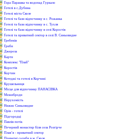
Гора Парашка та водопад Гуркало
Готелі в с.Дубина
Готелі міста Сколе
Готелі та бази відпочинку в с. Рожанка
Готелі та бази відпочинку в с. Тухля
Готелі та бази відпочинку в селі Коростів
Готелі та приватний сектор в селі В. Синьовидне
Гребенів
Гриби
Джерела
Карти
Комплекс "Плай"
Коростів
Корчин
Котеджі та готелі в Корчині
Крушельниця
Місце для відпочинку ПАНАСІВКА
Межиброди
Нерухомість
Нижнє Синьовидне
Орів - готелі
Підгородці
Павлів потік
Печерний монастир біля села Розгірче
Плав’я - приватний сектор
Приватні садиби в м. Сколе