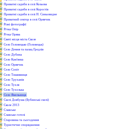
Приватні садиби в селі Козьова
Приватні садиби в селі Коростів
Приватні садиби в селі Н. Синьовидне
Приватний сектор в селі Орявчик
Різні фотографії
Річка Опір
Річка Орява
Святі місця міста Сколе
Село Головецько (Головецьк)
Село Демня та палац Гредлів
Село Дубина
Село Кам'янка
Село Орявчик
Село Сопіт
Село Тишивниця
Село Труханів
Село Тухля
Село Тухолька
Село Ямельниця
Скелі Довбуша (Бубниські скелі)
Сколе 2013
Славське
Славське готелі
Старовина та сьогодення
Туристичне спорядження