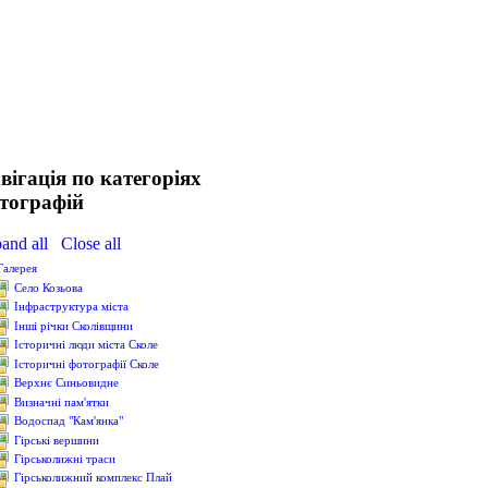
вігація по категоріях
тографій
and all
Close all
Галерея
Cело Козьова
Інфраструктура міста
Інші річки Сколівщини
Історичні люди міста Сколе
Історичні фотографії Сколе
Верхнє Синьовидне
Визначні пам'ятки
Водоcпад "Кам'янка"
Гірські вершини
Гірськолижні траси
Гірськолижний комплекс Плай