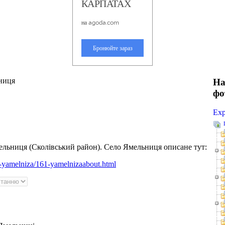
ниця
На
фо
Exp
Ямельниця (Сколівський район). Село Ямельниця описане тут:
48-yamelniza/161-yamelnizaabout.html