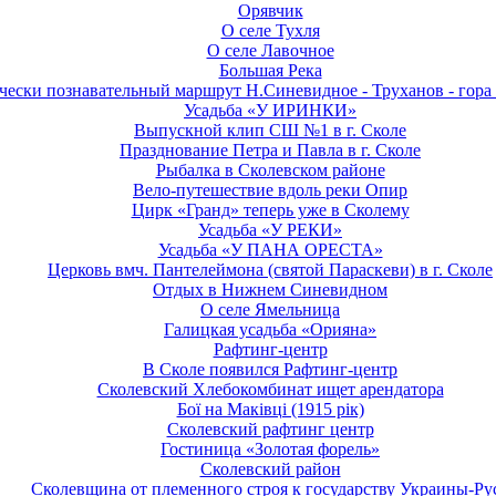
Орявчик
О селе Тухля
О селе Лавочное
Большая Река
чески познавательный маршрут Н.Синевидное - Труханов - гора
Усадьба «У ИРИНКИ»
Выпускной клип СШ №1 в г. Сколе
Празднование Петра и Павла в г. Сколе
Рыбалка в Сколевском районе
Вело-путешествие вдоль реки Опир
Цирк «Гранд» теперь уже в Сколему
Усадьба «У РЕКИ»
Усадьба «У ПАНА ОРЕСТА»
Церковь вмч. Пантелеймона (святой Параскеви) в г. Сколе
Отдых в Нижнем Синевидном
О селе Ямельница
Галицкая усадьба «Орияна»
Рафтинг-центр
В Сколе появился Рафтинг-центр
Сколевский Хлебокомбинат ищет арендатора
Бої на Маківці (1915 рік)
Сколевский рафтинг центр
Гостиница «Золотая форель»
Сколевский район
Сколевщина от племенного строя к государству Украины-Ру