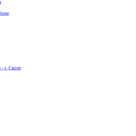
)
йоне
й
- г. Сколе