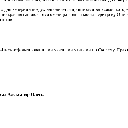
го дня вечерний воздух наполняется приятными запахами, котор
о красивыми являются околицы вблизи моста через реку Опир. В
нтиков.
ойтись асфальтированными уютными улицами по Сколему. Прак
исал
Александр Олесь
: