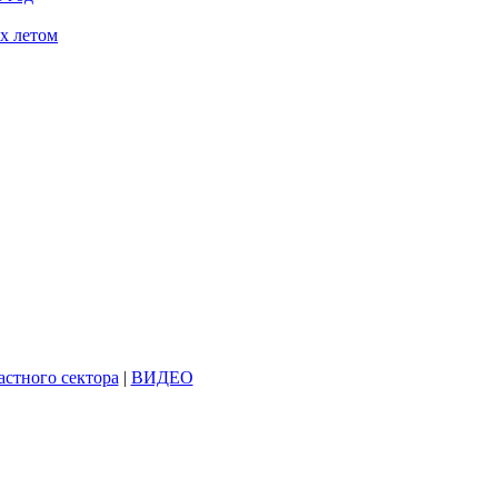
ах летом
астного сектора
|
ВИДЕО