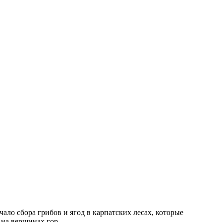
ачало сбора грибов и ягод в карпатских лесах, которые
 на вершинах гор.