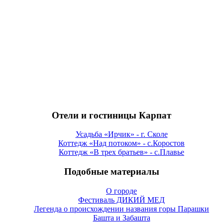
Отели и гостиницы Карпат
Усадьба «Ирчик» - г. Сколе
Коттедж «Над потоком» - с.Коростов
Коттедж «В трех братьев» - с.Плавье
Подобные материалы
О городе
Фестиваль ДИКИЙ МЕД
Легенда о происхождении названия горы Парашки
Башта и Забашта