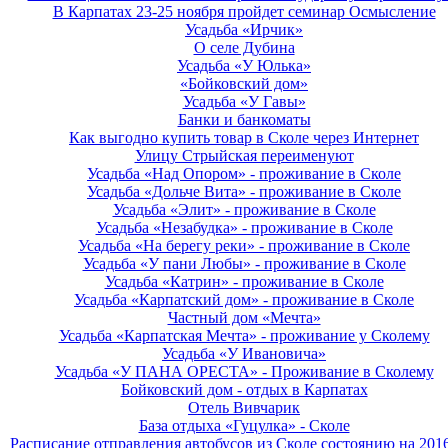
В Карпатах 23-25 ноября пройдет семинар Осмысление
Усадьба «Ирчик»
О селе Дубина
Усадьба «У Юлька»
«Бойковский дом»
Усадьба «У Гавы»
Банки и банкоматы
Как выгодно купить товар в Сколе через Интернет
Улицу Стрыйская переименуют
Усадьба «Над Опором» - проживание в Сколе
Усадьба «Дольче Вита» - проживание в Сколе
Усадьба «Элит» - проживание в Сколе
Усадьба «Незабудка» - проживание в Сколе
Усадьба «На берегу реки» - проживание в Сколе
Усадьба «У пани Любы» - проживание в Сколе
Усадьба «Катрин» - проживание в Сколе
Усадьба «Карпатский дом» - проживание в Сколе
Частный дом «Мечта»
Усадьба «Карпатская Мечта» - проживание у Сколему
Усадьба «У Ивановича»
Усадьба «У ПАНА ОРЕСТА» - Проживание в Сколему
Бойковский дом - отдых в Карпатах
Отель Вивчарик
База отдыха «Гуцулка» - Сколе
Расписание отправления автобусов из Сколе состоянию на 201