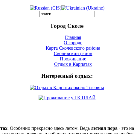
Город Сколе
Главная
О городе
Карта Сколевского района
Сколивский район
Проживание
Отдых в Карпатах
Интересный отдых:
тах
. Особенно прекрасно здесь летом. Ведь
летняя пора
- это н
на открытых полянах, и собирать эти ягоды можно еще до ноября