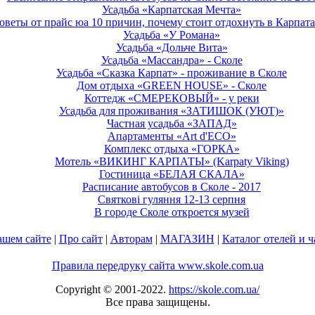
Усадьба «Карпатская Мечта»
оветы от прайс юа 10 причин, почему стоит отдохнуть в Карпат
Усадьба «У Романа»
Усадьба «Дольче Вита»
Усадьба «Массандра» - Сколе
Усадьба «Сказка Карпат» - проживание в Сколе
Дом отдыха «GREEN HOUSE» - Сколе
Коттедж «СМЕРЕКОВЫЙ» - у реки
Усадьба для проживания «ЗАТИШОК (УЮТ)»
Частная усадьба «ЗАПАД»
Апартаменты «Art d'ECO»
Комплекс отдыха «ГОРКА»
Мотель «ВИКИНГ КАРПАТЫ» (Karpaty Viking)
Гостиница «БЕЛАЯ СКАЛА»
Расписание автобусов в Сколе - 2017
Святкові гуляння 12-13 серпня
В городе Сколе откроется музей
ашем сайте
|
Про сайт
|
Авторам
|
МАГАЗИН
|
Каталог отелей и ч
Правила передруку сайта www.skole.com.ua
Copyright © 2001-2022.
https://skole.com.ua/
Все права защищены.