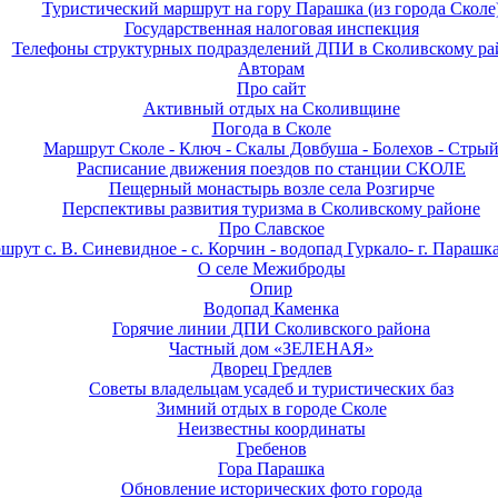
Туристический маршрут на гору Парашка (из города Сколе
Государственная налоговая инспекция
Телефоны структурных подразделений ДПИ в Сколивскому ра
Авторам
Про сайт
Активный отдых на Сколивщине
Погода в Сколе
Маршрут Сколе - Ключ - Скалы Довбуша - Болехов - Стры
Расписание движения поездов по станции СКОЛЕ
Пещерный монастырь возле села Розгирче
Перспективы развития туризма в Сколивскому районе
Про Славское
рут с. В. Синевидное - с. Корчин - водопад Гуркало- г. Парашка 
О селе Межиброды
Опир
Водопад Каменка
Горячие линии ДПИ Сколивского района
Частный дом «ЗЕЛЕНАЯ»
Дворец Гредлев
Советы владельцам усадеб и туристических баз
Зимний отдых в городе Сколе
Неизвестны координаты
Гребенов
Гора Парашка
Обновление исторических фото города