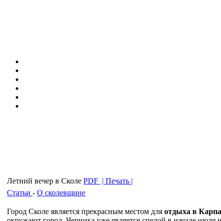
Летний вечер в Сколе
PDF
| Печать |
Статьи
-
О сколевщине
Город Сколе является прекрасным местом для
отдыха в Карпа
окружают город. Черника уже является спелой в начале июля 